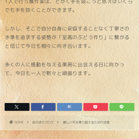
1人で行う農作業は、とかく手を抜こうと思えばいくら
でも手を抜くことができます。
しかし、そこで自分自身に妥協することなく丁寧さの
水準を追求する姿勢が「至高のぶどう作り」に繋がる
と信じて今日も樹々に向き合います。
多くの人に感動を与える果房に出会える日に向かっ
て、今日も一人で黙々と頑張ります。
HOME
ほのぼのブログ
厳しい冬を乗り越えるための支度