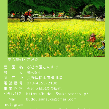
菜の花畑と常念岳
農 園 名 ぶどう園さんすけ
設 立 令和5年
所 在 地 長野県松本市梓川梓
電 話 番 号 070-4555-2108
事 業 内 容 ぶどう栽培及び販売
ｵﾝﾗｲﾝｽﾄｱ
https://budou-3suke.stores.jp/
Mail budou.sansuke@gmail.com
Instagram