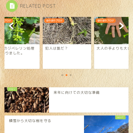
RELATED POST
ぼのブログ
ほのぼのブログ
ほのぼのブログ
回目のジベレリン処理
犯人は誰だ？
大人の手よりも大き
終わりました。
来年に向けての大切な準備
積雪から大切な樹を守る