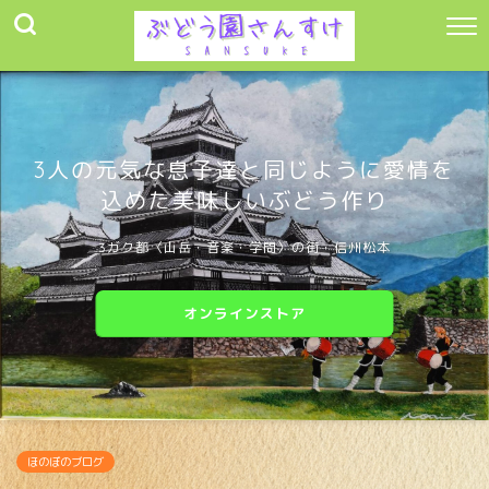
3人の元気な息子達と同じように愛情を
込めた美味しいぶどう作り
3ガク都〈山岳・音楽・学問〉の街・信州松本
オンラインストア
ほのぼのブログ