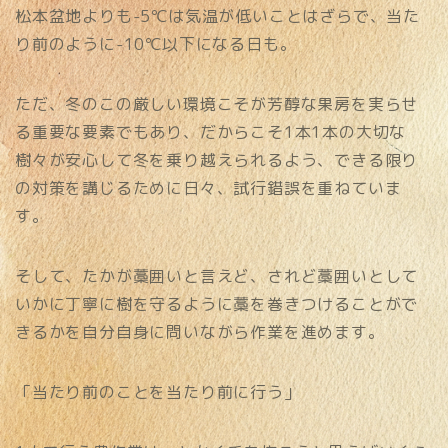
松本盆地よりも-5℃は気温が低いことはざらで、当た
り前のように-10℃以下になる日も。
ただ、冬のこの厳しい環境こそが芳醇な果房を実らせ
る重要な要素でもあり、だからこそ1本1本の大切な
樹々が安心して冬を乗り越えられるよう、できる限り
の対策を講じるために日々、試行錯誤を重ねていま
す。
そして、たかが藁囲いと言えど、されど藁囲いとして
いかに丁寧に樹を守るように藁を巻きつけることがで
きるかを自分自身に問いながら作業を進めます。
「当たり前のことを当たり前に行う」