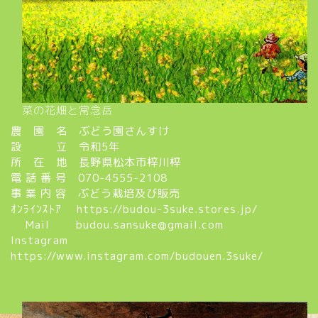
菜の花畑と常念岳
農 園 名 ぶどう園さんすけ
設 立 令和5年
所 在 地 長野県松本市梓川梓
電 話 番 号 070-4555-2108
事 業 内 容 ぶどう栽培及び販売
ｵﾝﾗｲﾝｽﾄｱ
https://budou-3suke.stores.jp/
Mail budou.sansuke@gmail.com
Instagram
https://www.instagram.com/budouen.3suke/