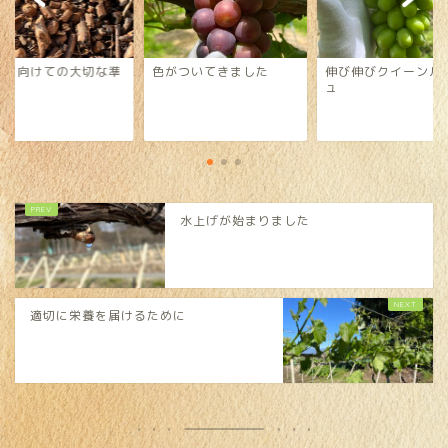
年に向けての大切な準
色がついてきました
伸び伸びクイーンル
ュ
水上げが始まりました
適切に栄養を届けるために