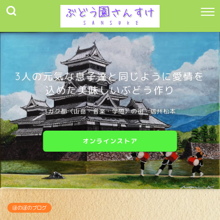
3人の元気な息子達と同じように愛情を
込めた美味しいぶどう作り
3ガク都〈山岳・音楽・学問〉の街・信州松本
オンラインストア
ほのぼのブログ